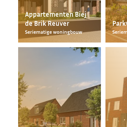
Appartementen Biej
de Brik Reuver
Park
Seriematige woningbouw
Serie