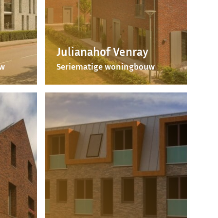
Julianahof Venray
uw
Seriematige woningbouw