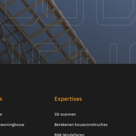
k
Expertises
w
3D-scannen
e woningbouw
Berekenen bouwconstructies
BIM-Modelleren