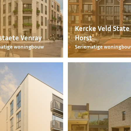
Kercke Veld State
staete Venray
Horst
matige woningbouw
Seriematige woningbo