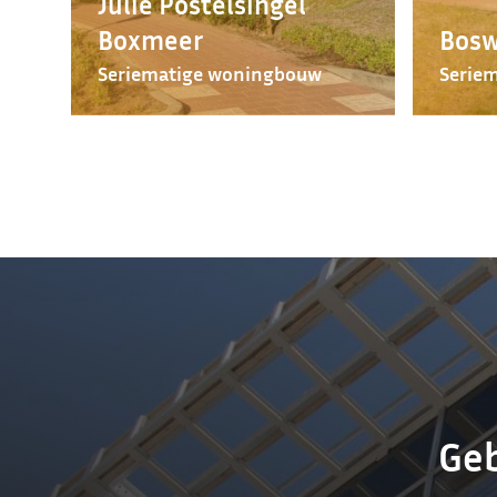
Julie Postelsingel
Boxmeer
Bosw
Seriematige woningbouw
Serie
Geb