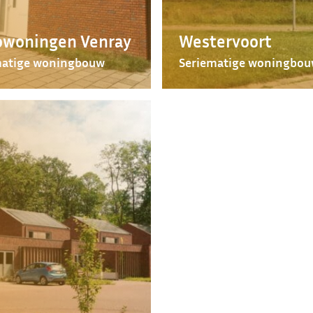
owoningen Venray
Westervoort
matige woningbouw
Seriematige woningbo