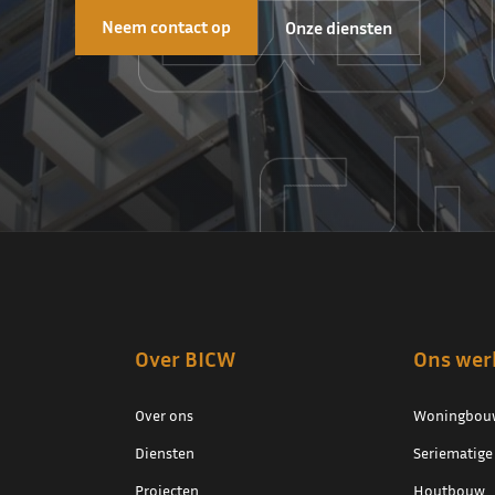
Neem contact op
Onze diensten
Over BICW
Ons wer
Over ons
Woningbou
Diensten
Seriematig
Projecten
Houtbouw