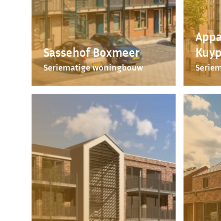
Appa
Sassehof Boxmeer
Kuyp
Seriematige woningbouw
Serie