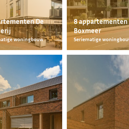
rtementen De
8 appartementen
erij
Boxmeer
matige woningbouw
Seriematige woningbo