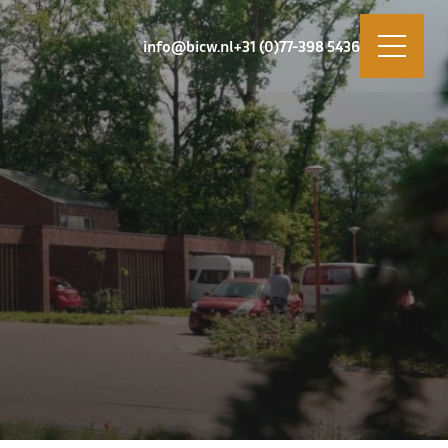
info@bicw.nl
+31 (0)77-398 5436