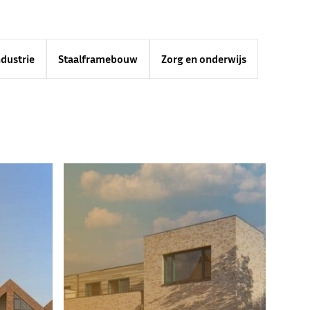
dustrie
Staalframebouw
Zorg en onderwijs