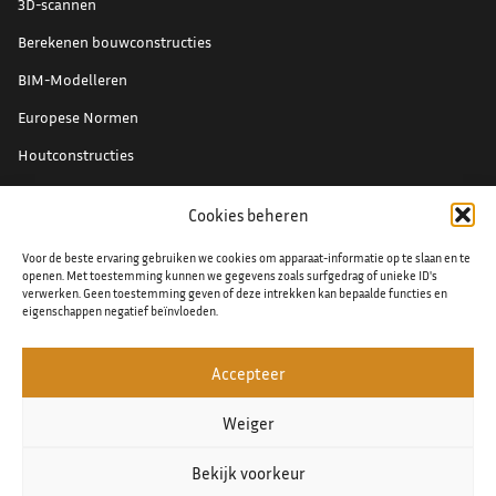
3D-scannen
Berekenen bouwconstructies
BIM-Modelleren
Europese Normen
Houtconstructies
Renovatieprojecten
Cookies beheren
Schade expertise
Voor de beste ervaring gebruiken we cookies om apparaat-informatie op te slaan en te
Staal detaillering
openen. Met toestemming kunnen we gegevens zoals surfgedrag of unieke ID's
verwerken. Geen toestemming geven of deze intrekken kan bepaalde functies en
eigenschappen negatief beïnvloeden.
Accepteer
© 2026
Algemene voorwaarden
Weiger
Privacy verklaring
Bekijk voorkeur