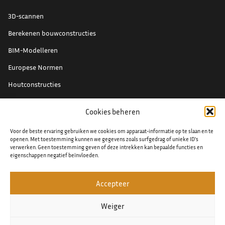
3D-scannen
Berekenen bouwconstructies
BIM-Modelleren
Europese Normen
Houtconstructies
Renovatieprojecten
Cookies beheren
Schade expertise
Voor de beste ervaring gebruiken we cookies om apparaat-informatie op te slaan en te
Staal detaillering
openen. Met toestemming kunnen we gegevens zoals surfgedrag of unieke ID's
verwerken. Geen toestemming geven of deze intrekken kan bepaalde functies en
eigenschappen negatief beïnvloeden.
Accepteer
© 2026
Algemene voorwaarden
Weiger
Privacy verklaring