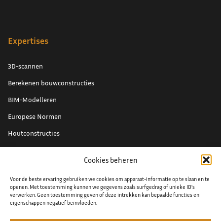
Expertises
3D-scannen
Berekenen bouwconstructies
BIM-Modelleren
Europese Normen
Houtconstructies
Renovatieprojecten
Cookies beheren
Schade expertise
Voor de beste ervaring gebruiken we cookies om apparaat-informatie op te slaan en te
Staal detaillering
openen. Met toestemming kunnen we gegevens zoals surfgedrag of unieke ID's
verwerken. Geen toestemming geven of deze intrekken kan bepaalde functies en
eigenschappen negatief beïnvloeden.