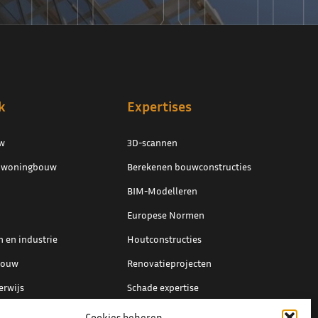
k
Expertises
w
3D-scannen
e woningbouw
Berekenen bouwconstructies
BIM-Modelleren
Europese Normen
 en industrie
Houtconstructies
bouw
Renovatieprojecten
erwijs
Schade expertise
ing en overig
Staal detaillering
Cookies beheren