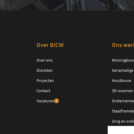
Over BICW
Ons wer
Over ons
Woningbou
Diensten
Seriematig
Projecten
Houtbouw
Contact
3D-scannen
Vacatures
Ondernemen
1
Staalframe
Zorg en ond
Herbestemm