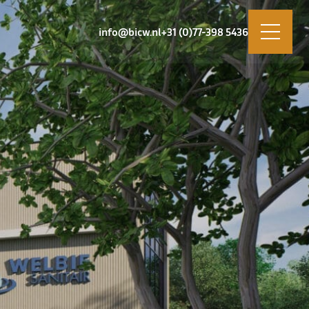
info@bicw.nl
+31 (0)77-398 5436