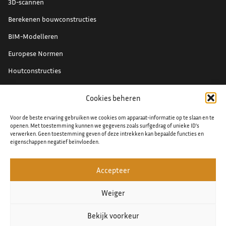
3D-scannen
Berekenen bouwconstructies
BIM-Modelleren
Europese Normen
Houtconstructies
Renovatieprojecten
Cookies beheren
Schade expertise
Voor de beste ervaring gebruiken we cookies om apparaat-informatie op te slaan en te
Staal detaillering
openen. Met toestemming kunnen we gegevens zoals surfgedrag of unieke ID's
verwerken. Geen toestemming geven of deze intrekken kan bepaalde functies en
eigenschappen negatief beïnvloeden.
Accepteer
© 2026
Algemene voorwaarden
Weiger
Privacy verklaring
Bekijk voorkeur