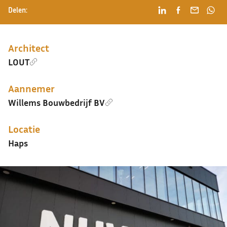
Delen:
Architect
LOUT
Aannemer
Willems Bouwbedrijf BV
Locatie
Haps