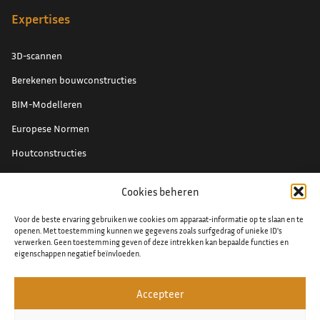
Expertises
3D-scannen
Berekenen bouwconstructies
BIM-Modelleren
Europese Normen
Houtconstructies
Renovatieprojecten
Cookies beheren
Schade expertise
Voor de beste ervaring gebruiken we cookies om apparaat-informatie op te slaan en te
Staal detaillering
openen. Met toestemming kunnen we gegevens zoals surfgedrag of unieke ID's
verwerken. Geen toestemming geven of deze intrekken kan bepaalde functies en
eigenschappen negatief beïnvloeden.
Accepteer
© 2026
Algemene voorwaarden