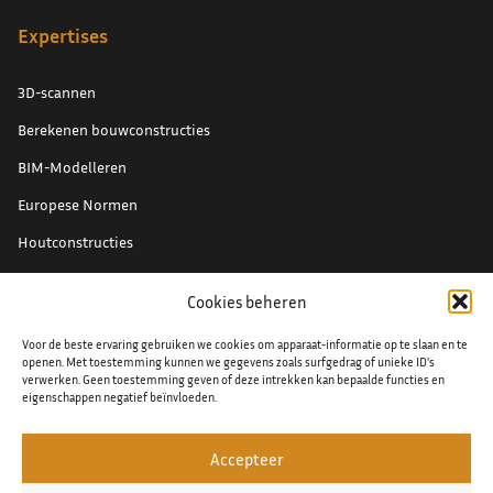
Expertises
3D-scannen
Berekenen bouwconstructies
BIM-Modelleren
Europese Normen
Houtconstructies
Renovatieprojecten
Cookies beheren
Schade expertise
Voor de beste ervaring gebruiken we cookies om apparaat-informatie op te slaan en te
Staal detaillering
openen. Met toestemming kunnen we gegevens zoals surfgedrag of unieke ID's
verwerken. Geen toestemming geven of deze intrekken kan bepaalde functies en
eigenschappen negatief beïnvloeden.
Accepteer
© 2026