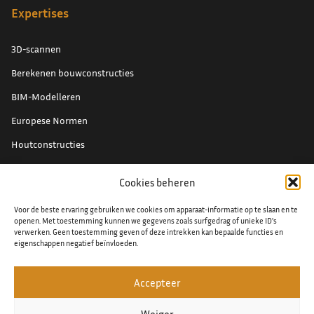
Expertises
3D-scannen
Berekenen bouwconstructies
BIM-Modelleren
Europese Normen
Houtconstructies
Renovatieprojecten
Cookies beheren
Schade expertise
Voor de beste ervaring gebruiken we cookies om apparaat-informatie op te slaan en te
Staal detaillering
openen. Met toestemming kunnen we gegevens zoals surfgedrag of unieke ID's
verwerken. Geen toestemming geven of deze intrekken kan bepaalde functies en
eigenschappen negatief beïnvloeden.
Accepteer
© 2026
Algemene voorwaarden
Weiger