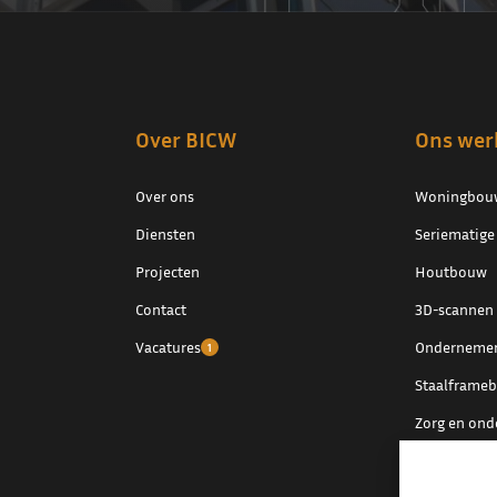
Over BICW
Ons wer
Over ons
Woningbou
Diensten
Seriematig
Projecten
Houtbouw
Contact
3D-scannen
Vacatures
Ondernemen
1
Staalframe
Zorg en ond
Herbestemm