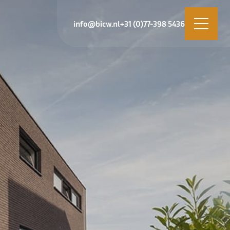
info@bicw.nl
+31 (0)77-398 5436