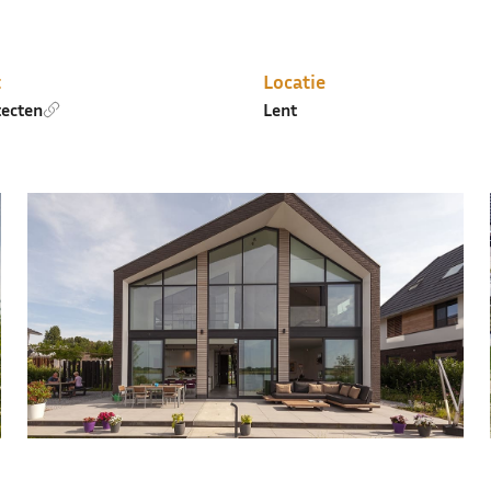
t
Locatie
tecten
Lent