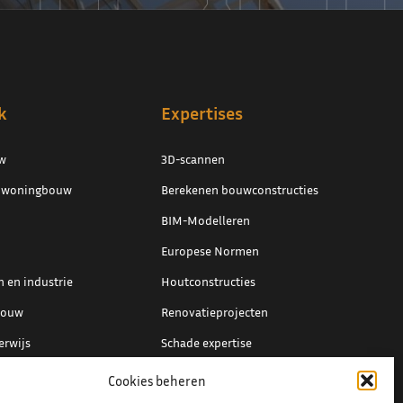
k
Expertises
w
3D-scannen
e woningbouw
Berekenen bouwconstructies
BIM-Modelleren
Europese Normen
 en industrie
Houtconstructies
bouw
Renovatieprojecten
erwijs
Schade expertise
ing en overig
Staal detaillering
Cookies beheren