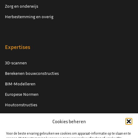
Zorg en onderwijs
Herbestemming en overig
Expertises
3D-scannen
Berekenen bouwconstructies
BIM-Modelleren
Europese Normen
Houtconstructies
Renovatieprojecten
Cookies beheren
Schade expertise
Voor de beste ervaring gebruiken we cookies om apparaat-informatie op te slaan en te
Staal detaillering