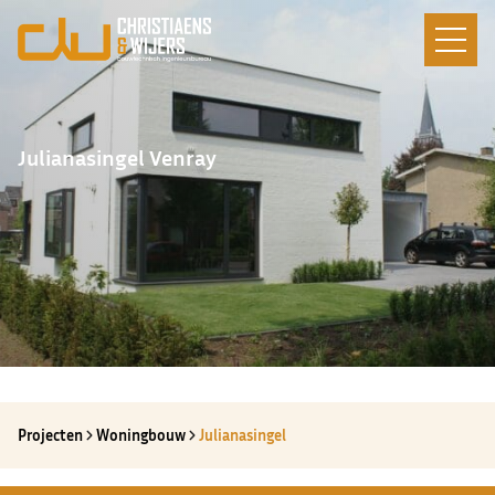
Julianasingel Venray
Projecten
Woningbouw
Julianasingel