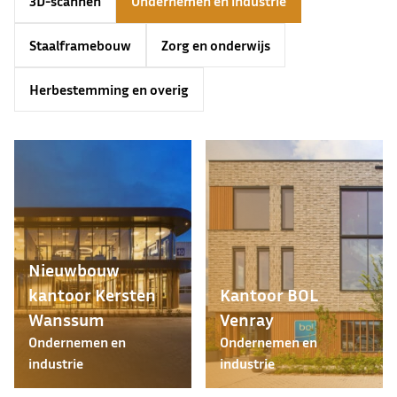
3D-scannen
Ondernemen en industrie
Staalframebouw
Zorg en onderwijs
Herbestemming en overig
Nieuwbouw
kantoor Kersten
Kantoor BOL
Wanssum
Venray
Ondernemen en
Ondernemen en
industrie
industrie